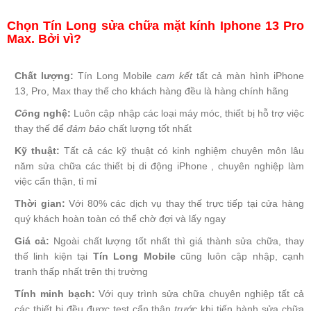
Chọn Tín Long sửa chữa mặt kính Iphone 13 Pro
Max. Bởi vì?
Chất lượng:
Tín Long Mobile
cam kết
tất cả màn hình iPhone
13, Pro, Max thay thế cho khách hàng đều là hàng chính hãng
Cô
ng nghệ:
Luôn cập nhập các loại máy móc, thiết bị hỗ trợ việc
thay thế để
đảm bảo
chất lượng tốt nhất
Kỹ thuật:
Tất cả các kỹ thuật có kinh nghiệm chuyên môn lâu
năm sửa chữa các thiết bị di động iPhone , chuyên nghiệp làm
việc cẩn thận, tỉ mỉ
Thời gian:
Với 80% các dịch vụ thay thế trực tiếp tại cửa hàng
quý khách hoàn toàn có thể chờ đợi và lấy ngay
Giá cả:
Ngoài chất lượng tốt nhất thì giá thành sửa chữa, thay
thế linh kiện tại
Tín Long Mobile
cũng luôn cập nhập, cạnh
tranh thấp nhất trên thị trường
Tính minh bạch:
Với quy trình sửa chữa chuyên nghiệp tất cả
các thiết bị đều được test cẩn thận
trước
khi tiến hành sửa chữa