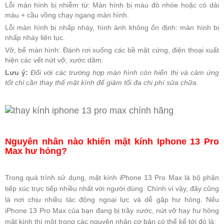
Lỗi màn hình bị nhiễm từ: Màn hình bị màu đỏ nhòe hoặc có dải
màu + cầu vồng chạy ngang màn hình.
Lỗi màn hình bị nhấp nháy, hình ảnh không ổn định: màn hình bị
nhấp nháy liên tục.
Vỡ, bể màn hình: Đánh rơi xuống các bề mặt cứng, điện thoại xuất
hiện các vết nứt vỡ, xước dăm.
Lưu ý:
Đối với các trường hợp màn hình còn hiển thị và cảm ứng
tốt chỉ cần thay thế mặt kính để giảm tối đa chi phí sửa chữa.
Nguyên nhân nào khiến mặt kính Iphone 13 Pro
Max hư hỏng?
Trong quá trình sử dụng, mặt kính iPhone 13 Pro Max là bộ phận
tiếp xúc trực tiếp nhiều nhất với người dùng. Chính vì vậy, đây cũng
là nơi chịu nhiều tác động ngoại lực và dễ gặp hư hỏng. Nếu
iPhone 13 Pro Max của bạn đang bị trầy xước, nứt vỡ hay hư hỏng
mặt kính thì một trong các nguyên nhân cơ bản có thể kể tới đó là: