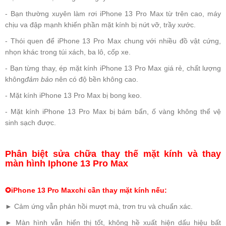
- Bạn thường xuyên làm rơi iPhone 13 Pro Max từ trên cao, máy
chịu va đập mạnh khiến phần mặt kính bị nứt vỡ, trầy xước.
- Thói quen để iPhone 13 Pro Max chung với nhiều đồ vật cứng,
nhọn khác trong túi xách, ba lô, cốp xe.
- Bạn từng thay, ép mặt kính iPhone 13 Pro Max giá rẻ, chất lượng
không
đảm bảo
nên có độ bền không cao.
- Mặt kính iPhone 13 Pro Max bị bong keo.
- Mặt kính iPhone 13 Pro Max bị bám bẩn, ố vàng không thể vệ
sinh sạch được.
Phân biệt sửa chữa thay thế mặt kính và thay
màn hình Iphone 13 Pro Max
✪
iPhone 13 Pro
Max
chỉ cần thay mặt kính nếu:
► Cảm ứng vẫn phản hồi mượt mà, trơn tru và chuẩn xác.
► Màn hình vẫn hiển thị tốt, không hề xuất hiện dấu hiệu bất