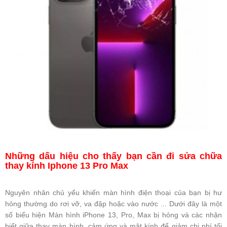
Những dấu hiệu cho thấy bạn cần đi sửa chữa
thay kính Iphone 13 Pro Max
Nguyên nhân chủ yếu khiến màn hình điện thoại của bạn bị hư
hỏng thường do rơi vỡ, va đập hoặc vào nước ... Dưới đây là một
số biểu hiện Màn hình iPhone 13, Pro, Max bị hỏng và các nhận
biết giữa thay màn hình, cảm ứng và mặt kính để giảm chi phí tối