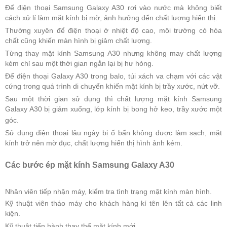
Để điện thoại Samsung Galaxy A30 rơi vào nước mà không biết
cách xử lí làm mặt kính bị mờ, ảnh hưởng đến chất lượng hiển thị.
Thường xuyên để điện thoại ở nhiệt độ cao, môi trường có hóa
chất cũng khiến màn hình bị giảm chất lượng.
Từng thay mặt kính Samsung A30 nhưng không may chất lượng
kém chỉ sau một thời gian ngắn lại bị hư hỏng.
Để điện thoại Galaxy A30 trong balo, túi xách va chạm với các vật
cứng trong quá trình di chuyển khiến mặt kính bị trầy xước, nứt vỡ.
Sau một thời gian sử dụng thì chất lượng mặt kính Samsung
Galaxy A30 bị giảm xuống, lớp kính bị bong hở keo, trầy xước một
góc.
Sử dụng điện thoại lâu ngày bị ố bẩn không được làm sạch, mặt
kính trở nên mờ đục, chất lượng hiển thị hình ảnh kém.
Các bước ép
mặt kính
Samsung Galaxy A30
Nhân viên tiếp nhận máy, kiểm tra tình trạng mặt kính màn hình.
Kỹ thuật viên tháo máy cho khách hàng kí tên lên tất cả các linh
kiện.
Kỹ thuật tiến hành thay thế mặt kính mới.