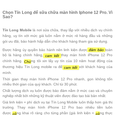
Chọn Tín Long để sữa chữa màn hình Iphone 12 Pro. Vì
Sao?
Tín Long Mobile
là nơi sửa chữa, thay lắp với nhiều dịch vụ chính
hãng, uy tín với mức giá luôn nằm ở mức rẻ hàng đầu và những
gói ưu đãi, bảo hành hấp dẫn cho khách hàng tham gia sử dụng.
Được hãng ủy quyền bảo hành nên linh kiện được
đảm bảo
toàn
bộ là hàng chính hãng,
thay màn hình iPhone 12 Pro
cam kết
chính hãng.
ng tôi xin lấy uy tín của 10 năm hoạt động của
Chú
thương hiệu Tín Long mobile ra để
với khách hàng của
cam kết
mình.
Thời gian thay màn hình iPhone 12 Pro nhanh, gọn không tốn
nhiều thời gian của quý khách. Chỉ từ 30 phút.
Chất lượng dịch vụ luôn được bảo đảm nằm ở mức cao và chuyên
nghiệp nhất bởi những kỹ thuật viên được đào tạo bài bản nhất.
Giá linh kiện + phí dịch vụ tại Tín Long Mobile luôn thấp hơn giá thị
trường. Thay màn hình iPhone 12 Pro bao nhiêu tiền luôn
được
ng khai rõ ràng cho từng phần (giá linh kiện +
ng thực
cô
cô