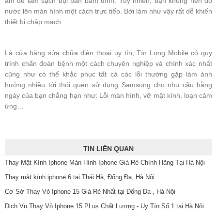
ẩm để làm sạch bụi bẩn bám dính. Tuy nhiên, bạn không nên đổ
nước lên màn hình một cách trực tiếp. Bởi làm như vậy rất dễ khiến
thiết bị chập mạch.
Là cửa hàng sửa chữa điện thoại uy tín, Tín Long Mobile có quy
trình chẩn đoán bệnh một cách chuyên nghiệp và chính xác nhất
cũng như có thể khắc phục tất cả các lỗi thường gặp làm ảnh
hưởng nhiều tới thói quen sử dụng Samsung cho nhu cầu hằng
ngày của bạn chẳng hạn như: Lỗi màn hình, vỡ mặt kính, loạn cảm
ứng…
TIN LIÊN QUAN
Thay Mặt Kính Iphone Màn Hình Iphone Giá Rẻ Chính Hãng Tại Hà Nội
Thay mặt kính iphone 6 tại Thái Hà, Đống Đa, Hà Nội
Cơ Sở Thay Vỏ Iphone 15 Giá Rẻ Nhất tại Đống Đa , Hà Nội
Dịch Vụ Thay Vỏ Iphone 15 PLus Chất Lượng - Uy Tín Số 1 tại Hà Nội